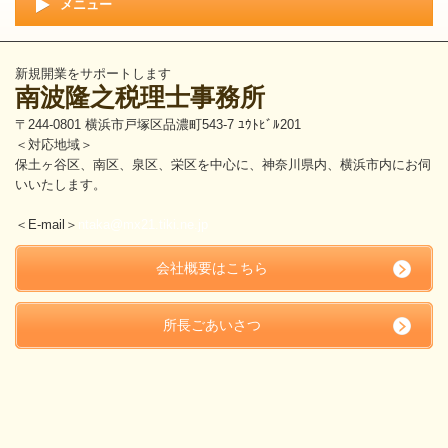
メニュー
新規開業をサポートします
南波隆之税理士事務所
〒244-0801 横浜市戸塚区品濃町543-7 ﾕｳﾄﾋﾞﾙ201
＜対応地域＞
保土ヶ谷区、南区、泉区、栄区を中心に、神奈川県内、横浜市内にお伺
いいたします。
＜E-mail＞
ntaka@mx21.tiki.ne.jp
会社概要はこちら
所長ごあいさつ